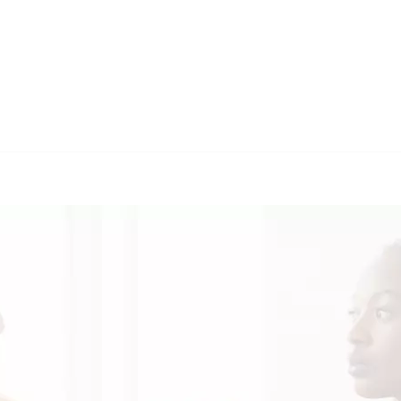
🔄 Guul