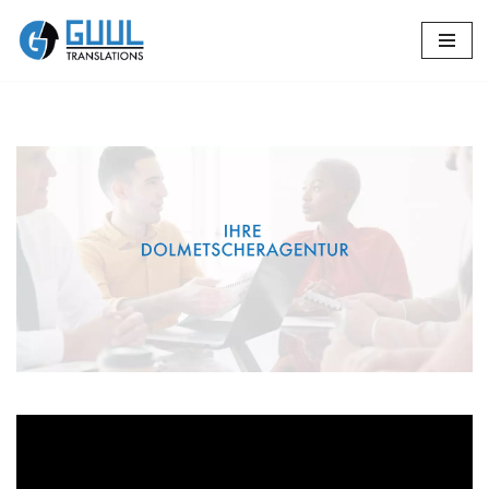
Zum
Inhalt
springen
🔄
Guul Translations