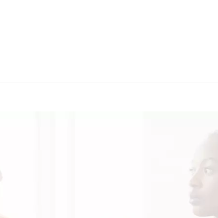
🔄 Guul Transla