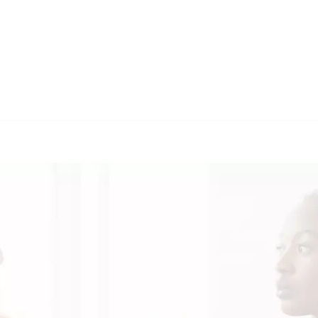
🔄 Guul T